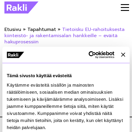
Etusivu
»
Tapahtumat
»
Tietoisku EU-rahoituksesta
kiinteistö- ja rakentamisalan hankkeille – eväitä
hakuprosessiin
« Takaisin tapahtumiin
Tietoisku EU-rahoituksesta kiinteistö- ja
Tämä sivusto käyttää evästeitä
rakentamisalan hankkeille – eväitä
Käytämme evästeitä sisällön ja mainosten
hakuprosessiin
räätälöimiseen, sosiaalisen median ominaisuuksien
tukemiseen ja kävijämäärämme analysoimiseen. Lisäksi
jaamme kumppaneillemme tietoja siitä, miten käytät
06.10.2020
sivustoamme. Kumppanimme voivat yhdistää näitä
tietoja muihin tietoihin, joita on kerätty, kun olet käyttänyt
heidän palvelujaan.