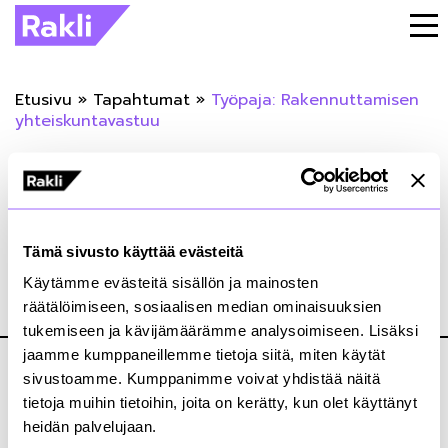
Etusivu
»
Tapahtumat
»
Työpaja: Rakennuttamisen
yhteiskuntavastuu
« Takaisin tapahtumiin
Työpaja: Rakennuttamisen
Tämä sivusto käyttää evästeitä
yhteiskuntavastuu
Käytämme evästeitä sisällön ja mainosten
räätälöimiseen, sosiaalisen median ominaisuuksien
01.03.2021
tukemiseen ja kävijämäärämme analysoimiseen. Lisäksi
jaamme kumppaneillemme tietoja siitä, miten käytät
sivustoamme. Kumppanimme voivat yhdistää näitä
tietoja muihin tietoihin, joita on kerätty, kun olet käyttänyt
heidän palvelujaan.