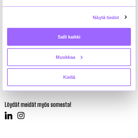
Näytä tiedot
Kiinteistönomistajat ja rakennuttajat Rakli ry
Annankatu 24, 2. krs
00100 Helsinki
Salli kaikki
+358 9 4767 5711
rakli@rakli.fi
Muokkaa
Yhteystiedot
Kiinteistönomistajat ja rakennuttajat Rakli ry:n
Kiellä
tietosuojaseloste
Saavutettavuusseloste
Löydät meidät myös somesta!