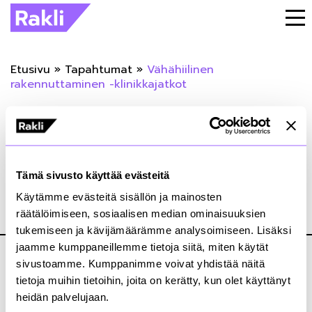
Etusivu
»
Tapahtumat
»
Vähähiilinen
rakennuttaminen -klinikkajatkot
« Takaisin tapahtumiin
Vähähiilinen rakennuttaminen -
Tämä sivusto käyttää evästeitä
klinikkajatkot
Käytämme evästeitä sisällön ja mainosten
räätälöimiseen, sosiaalisen median ominaisuuksien
22.04.2021
tukemiseen ja kävijämäärämme analysoimiseen. Lisäksi
jaamme kumppaneillemme tietoja siitä, miten käytät
sivustoamme. Kumppanimme voivat yhdistää näitä
tietoja muihin tietoihin, joita on kerätty, kun olet käyttänyt
heidän palvelujaan.