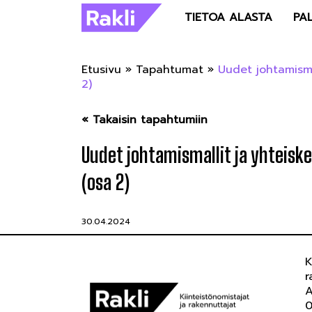
TIETOA ALASTA
PA
Etusivu
»
Tapahtumat
»
Uudet johtamisma
2)
« Takaisin tapahtumiin
Uudet johtamismallit ja yhteisk
(osa 2)
30.04.2024
K
r
A
0