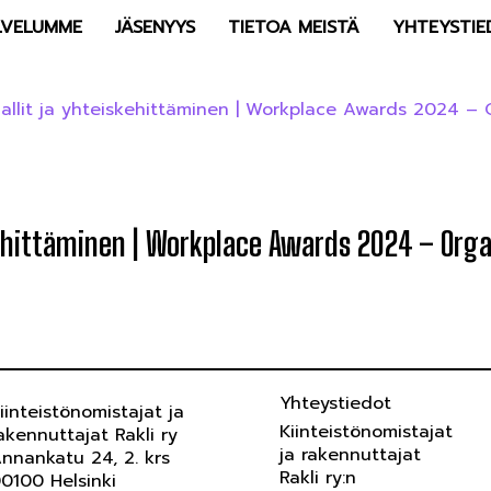
LVELUMME
JÄSENYYS
TIETOA MEISTÄ
YHTEYSTIE
llit ja yhteiskehittäminen | Workplace Awards 2024 – O
ehittäminen | Workplace Awards 2024 – Orga
Yhteystiedot
iinteistönomistajat ja
Kiinteistönomistajat
akennuttajat Rakli ry
ja rakennuttajat
nnankatu 24, 2. krs
Rakli ry:n
0100 Helsinki