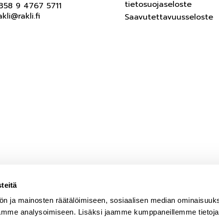
tietosuojaseloste
358 9 4767 5711
akli@rakli.fi
Saavutettavuusseloste
teitä
ön ja mainosten räätälöimiseen, sosiaalisen median ominaisuuk
ämme analysoimiseen. Lisäksi jaamme kumppaneillemme tietoja s