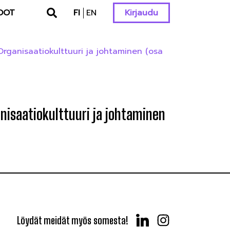
DOT
FI
EN
Kirjaudu
rganisaatiokulttuuri ja johtaminen (osa
nisaatiokulttuuri ja johtaminen
Löydät meidät myös somesta!