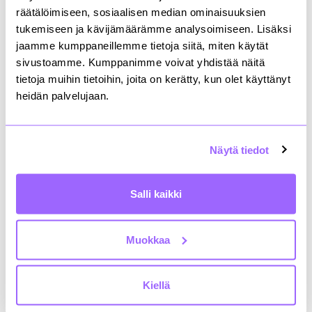
räätälöimiseen, sosiaalisen median ominaisuuksien
tukemiseen ja kävijämäärämme analysoimiseen. Lisäksi
Digitaalisuus
jaamme kumppaneillemme tietoja siitä, miten käytät
sivustoamme. Kumppanimme voivat yhdistää näitä
tietoja muihin tietoihin, joita on kerätty, kun olet käyttänyt
heidän palvelujaan.
Kaupat
Näytä tiedot
Hankkeet ja sopimukset
Salli kaikki
Nimitykset
Muokkaa
Kiellä
News in English