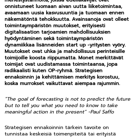
menestystarinoita, joissa edelläkävijät ovat
onnistuneet luomaan aivan uutta liiketoimintaa,
avaamaan uusia kasvusuuntia ja tuomaan ennen
näkemätöntä tehokkuutta. Avainsanoja ovat olleet
toimintaympäristön muutokset, erityisesti
digitalisaation tarjoamien mahdollisuuksien
hyödyntäminen sekä toimintaympäristön
dynamiikkaa lisänneiden start up -yritysten vyöry.
Muutokset ovat uhka ja mahdollisuus perinteisille
toimijoille koosta riippumatta. Monet merkittävät
toimijat ovat uudistamassa toimintaansa, jopa
radikaalisti kuten OP-ryhmä. Strategisen
ennakoinnin ja kehittämisen merkitys korostuu,
koska murrokset vaikuttavat aiempaa rajummin.
”The goal of forecasting is not to predict the future
but to tell you what you need to know to take
meaningful action in the present” -Paul Saffo
Strategisen ennakoinnin tärkein tavoite on
tunnistaa keskeisiä toimenpiteitä tai erityistä