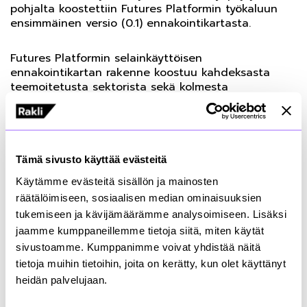
pohjalta koostettiin Futures Platformin työkaluun
ensimmäinen versio (0.1) ennakointikartasta.
Futures Platformin selainkäyttöisen
ennakointikartan rakenne koostuu kahdeksasta
teemoitetusta sektorista sekä kolmesta
aikakehästä. Muutosilmiöitä on neljää eri tyyppiä.
Niiden sijainti kehillä esittää ajankohdan, johon
selkeän muutoksen odotetaan painottuvan. Tämä
ei kuitenkaan tarkoita, etteikö ilmiö tai trendi olisi
näkyvä jo aiemmin (tai ettei voitaisi odottaa, että
Tämä sivusto käyttää evästeitä
sen merkitys jatkaisi kasvua myös tämän ajanjakson
Käytämme evästeitä sisällön ja mainosten
jälkeen). Ennakointikartalle on helppo lisätä ja
räätälöimiseen, sosiaalisen median ominaisuuksien
poistaa valikosta löytyviä ja aivan uusiakin
tukemiseen ja kävijämäärämme analysoimiseen. Lisäksi
muutosilmiöitä. Samanaikaisesti näkyvissä voi olla
72 ilmiötä. Ilmiöihin liittyviä kuvauksia voidaan
jaamme kumppaneillemme tietoja siitä, miten käytät
tarpeen mukaan muokata.
sivustoamme. Kumppanimme voivat yhdistää näitä
tietoja muihin tietoihin, joita on kerätty, kun olet käyttänyt
Rakennettu ympäristö on keskeinen tekijä
heidän palvelujaan.
yhteiskunnan hyvinvoinnille ja elinvoimalle. Siihen on