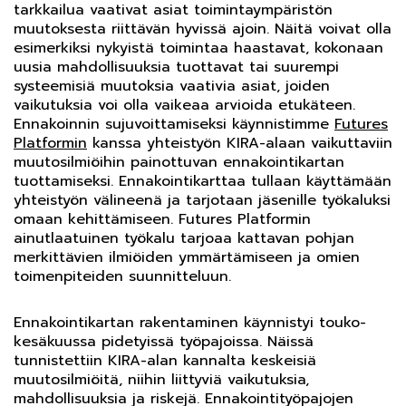
tarkkailua vaativat asiat toimintaympäristön
muutoksesta riittävän hyvissä ajoin. Näitä voivat olla
esimerkiksi nykyistä toimintaa haastavat, kokonaan
uusia mahdollisuuksia tuottavat tai suurempi
systeemisiä muutoksia vaativia asiat, joiden
vaikutuksia voi olla vaikeaa arvioida etukäteen.
Ennakoinnin sujuvoittamiseksi käynnistimme
Futures
Platformin
kanssa yhteistyön KIRA-alaan vaikuttaviin
muutosilmiöihin painottuvan ennakointikartan
tuottamiseksi. Ennakointikarttaa tullaan käyttämään
yhteistyön välineenä ja tarjotaan jäsenille työkaluksi
omaan kehittämiseen. Futures Platformin
ainutlaatuinen työkalu tarjoaa kattavan pohjan
merkittävien ilmiöiden ymmärtämiseen ja omien
toimenpiteiden suunnitteluun.
Ennakointikartan rakentaminen käynnistyi touko-
kesäkuussa pidetyissä työpajoissa. Näissä
tunnistettiin KIRA-alan kannalta keskeisiä
muutosilmiöitä, niihin liittyviä vaikutuksia,
mahdollisuuksia ja riskejä. Ennakointityöpajojen