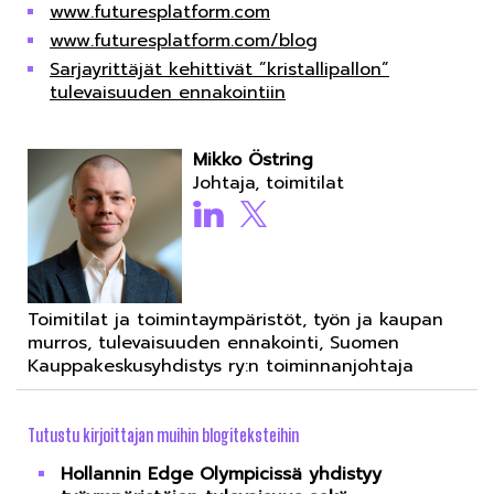
www.futuresplatform.com
www.futuresplatform.com/blog
Sarjayrittäjät kehittivät ”kristallipallon”
tulevaisuuden ennakointiin
Mikko Östring
Johtaja, toimitilat
Toimitilat ja toimintaympäristöt, työn ja kaupan
murros, tulevaisuuden ennakointi, Suomen
Kauppakeskusyhdistys ry:n toiminnanjohtaja
Tutustu kirjoittajan muihin blogiteksteihin
Hollannin Edge Olympicissä yhdistyy