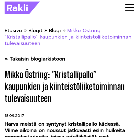
Etusivu
»
Blogit
»
Blogi
»
Mikko Östring:
”Kristallipallo” kaupunkien ja kiinteistöliiketoiminnan
tulevaisuuteen
« Takaisin blogiarkistoon
Mikko Östring: ”Kristallipallo”
kaupunkien ja kiinteistöliiketoiminnan
tulevaisuuteen
18.09.2017
Harva meistä on syntynyt kristallipallo kädessä.
Viime aikoina on noussut jatkuvasti esiin huikeita