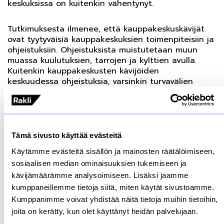
keskuksissa on kuitenkin vähentynyt.
Tutkimuksesta ilmenee, että kauppakeskuskävijät
ovat tyytyväisiä kauppakeskuksien toimenpiteisiin ja
ohjeistuksiin. Ohjeistuksista muistutetaan muun
muassa kuulutuksien, tarrojen ja kylttien avulla.
Kuitenkin kauppakeskusten kävijöiden
keskuudessa ohjeistuksia, varsinkin turvavälien
noudattamista laiminlyödään, ja tämä madaltaa
turvallisuuden tunnetta. Ohjeistuksien
noudattaminen eli käsihygieniasta huolehtiminen,
kasvomaskin käyttäminen, turvavälien säilyttäminen
ja terveenä asioiminen lisää turvallisuuden
Tämä sivusto käyttää evästeitä
tunnetta kauppakeskuskävijöiden keskuudessa.
Käytämme evästeitä sisällön ja mainosten räätälöimiseen,
sosiaalisen median ominaisuuksien tukemiseen ja
Käsien desinfiointiaineiden asettelu ja
kävijämäärämme analysoimiseen. Lisäksi jaamme
laatu nousi yhdeksi tärkeimmäksi asiaksi asiakaskoke
kumppaneillemme tietoja siitä, miten käytät sivustoamme.
käsitellessä. Desinfiointiaineen tuoksu, koostumus,
Kumppanimme voivat yhdistää näitä tietoja muihin tietoihin,
määrä ja asettelu määrittelee suuresti sen, ottaako
kävijä seuraavalla kerralla kyseistä
joita on kerätty, kun olet käyttänyt heidän palvelujaan.
desinfiointiainetta. Kasvomaskien