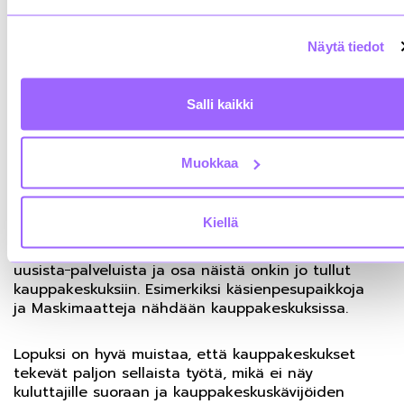
käyttöön taas liittyy sosiaalista painetta, pelkoa
viruksesta ja terveydellisiä syitä. Vastaajien mukaan
Näytä tiedot
desinfiointiaineen ja kasvomaskin käyttöön
vaikuttaa ihmismäärä kauppakeskuksissa sekä sen
hetkinen virustartuntatilanne.
Salli kaikki
Kauppakeskuksien vuokralaisilla
on vaikutusta kauppakeskuskävijöiden
Muokkaa
asiakaskokemuksen muodostumiseen. Kyselystä
nousi esiin, että vuokralaisten työntekijöiden
toivotaan pitävän kasvomaskeja ja ohjeistavan
Kiellä
esimerkiksi kassajonojen turvavälien
pitämisessä. Lisäksi kyselyssä nousi esiin toiveita
uusista
palveluista ja osa näistä onkin jo tullut
kauppakeskuksiin. Esimerkiksi käsienpesupaikkoja
ja Maskimaatteja nähdään kauppakeskuksissa.
Lopuksi on hyvä muistaa, että kauppakeskukset
tekevät paljon sellaista työtä, mikä ei näy
kuluttajille suoraan ja kauppakeskuskävijöiden