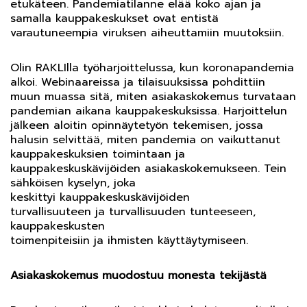
etukäteen. Pandemiatilanne elää koko ajan ja
samalla kauppakeskukset ovat entistä
varautuneempia viruksen aiheuttamiin muutoksiin.
Olin RAKLIlla työharjoittelussa, kun koronapandemia
alkoi. Webinaareissa ja tilaisuuksissa pohdittiin
muun muassa sitä, miten asiakaskokemus turvataan
pandemian aikana kauppakeskuksissa. Harjoittelun
jälkeen aloitin opinnäytetyön tekemisen, jossa
halusin selvittää, miten pandemia on vaikuttanut
kauppakeskuksien toimintaan ja
kauppakeskuskävijöiden asiakaskokemukseen. Tein
sähköisen kyselyn, joka
keskittyi kauppakeskuskävijöiden
turvallisuuteen ja turvallisuuden tunteeseen,
kauppakeskusten
toimenpiteisiin ja ihmisten käyttäytymiseen.
Asiakaskokemus muodostuu monesta tekijästä