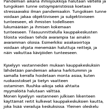
Pandemian aikana ihmisjoukkoja halutaan vältellä ja
tungoksen tunne ostoympäristöissä koetaan
stressaavaksi ilman pandemiaakin. Tungoksen tunne
voidaan jakaa objektiiviseen ja subjektiiviseen
tunteeseen, eli ihmisten todelliseen
lukumäärään ja ihmisen kokemaan
tunteeseen. Tilasuunnittelulla kauppakeskusten
tiloista voidaan tehdä avarampia tai ainakin
avaramman oloisia. Esimerkiksi asiakasvirtoja
voidaan ohjata menemään haluttuja reittejä, ja
näin vaikuttaa kävijöiden tunteeseen.
Kyselyyn vastanneiden mukaan kauppakeskuksiin
lähdetään pandemian aikana harkitummin ja
samalla kerralla hoidetaan monta asiaa, kuten
ruokaostokset ja tietyn vaatteen
ostaminen. Ruuhka-aikoja sekä ahtaita
myymälöitä halutaan välttää.
Monen kyselyyn vastanneen julkisen liikenteen
käyttämät reitit kulkevat kauppakeskuksien kautta,
joka lisää vierailuja keskuksissa. Yleinen oleskelu