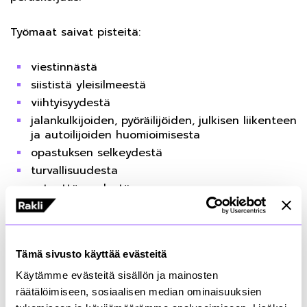
Työmaat saivat pisteitä:
viestinnästä
siististä yleisilmeestä
viihtyisyydestä
jalankulkijoiden, pyöräilijöiden, julkisen liikenteen
ja autoilijoiden huomioimisesta
opastuksen selkeydestä
turvallisuudesta
esteettömyydestä
Pisteiden lisäksi raatilaiset antoivat suullista
palautetta ja parannusehdotuksia.
Tämä sivusto käyttää evästeitä
Kilpailun lopulta voitti toistamiseen Helsingin
Käytämme evästeitä sisällön ja mainosten
päärautatieaseman alla kulkeva Kaisantunneli.
räätälöimiseen, sosiaalisen median ominaisuuksien
Työmaa on harvinaisen haasteellisessa paikassa,