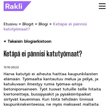
Etusivu
»
Blogit
»
Blogi
»
Ketäpä ei pännisi
katutyömaat?
« Takaisin blogiarkistoon
Ketäpä ei pännisi katutyömaat?
13.10.2022
Harva katutyö ei aiheuta haittaa kaupunkilaisten
elämään. Työmaalta kantautuu melua ja pölyä, ja
katukuvaan ilmestyy rumia työmaa-aitoja
betoniporsaineen. Työt tuovat tutuille teille hitaita
kiertoreittejä, bussipysäkit ja pysäköintipaikat
siirtyvät kauemmas. Kun töitä tehdään tiiviissä
kaupunkirakenteessa, ne myös maksavat maltaita.