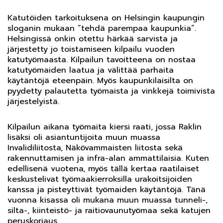
Katutöiden tarkoituksena on Helsingin kaupungin
sloganin mukaan ”tehdä parempaa kaupunkia”.
Helsingissä onkin otettu härkää sarvista ja
järjestetty jo toistamiseen kilpailu vuoden
katutyömaasta. Kilpailun tavoitteena on nostaa
katutyömaiden laatua ja välittää parhaita
käytäntöjä eteenpäin. Myös kaupunkilaisilta on
pyydetty palautetta työmaista ja vinkkejä toimivista
järjestelyistä.
Kilpailun aikana työmaita kiersi raati, jossa Raklin
lisäksi oli asiantuntijoita muun muassa
Invalidiliitosta, Näkövammaisten liitosta sekä
rakennuttamisen ja infra-alan ammattilaisia. Kuten
edellisenä vuotena, myös tällä kertaa raatilaiset
keskustelivat työmaakierroksilla urakoitsijoiden
kanssa ja pisteyttivät työmaiden käytäntöjä. Tänä
vuonna kisassa oli mukana muun muassa tunneli-,
silta-, kiinteistö- ja raitiovaunutyömaa sekä katujen
peruskorjaus.