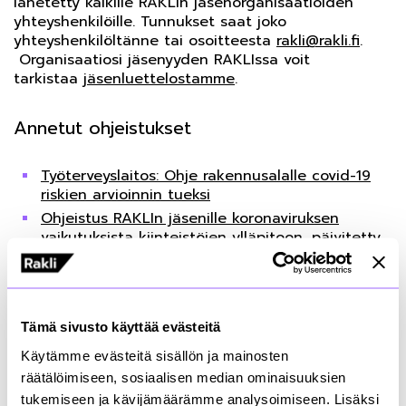
lähetetty kaikille RAKLIn jäsenorganisaatioiden
yhteyshenkilöille. Tunnukset saat joko
yhteyshenkilöltänne tai osoitteesta
rakli@rakli.fi
.
Organisaatiosi jäsenyyden RAKLIssa voit
tarkistaa
jäsenluettelostamme
.
Annetut ohjeistukset
Työterveyslaitos: Ohje rakennusalalle covid-19
riskien arvioinnin tueksi
Ohjeistus RAKLIn jäsenille koronaviruksen
vaikutuksista kiinteistöjen ylläpitoon
, päivitetty
11.3.2021
Ohjeistus RAKLIn jäsenille koronaviruksen
vaikutuksista rakennushankkeissa
,
tilannepäivitys 18.2.2021
Tämä sivusto käyttää evästeitä
VAIN JÄSENILLE
. Sivulle päästäksesi sinun on
kirjauduttava RAKLIn jäsenpalveluun.
Käytämme evästeitä sisällön ja mainosten
räätälöimiseen, sosiaalisen median ominaisuuksien
Ohjeistus RAKLIn jäsenille:
Tartuntatautilakimuutoksen (147/2021)
tukemiseen ja kävijämäärämme analysoimiseen. Lisäksi