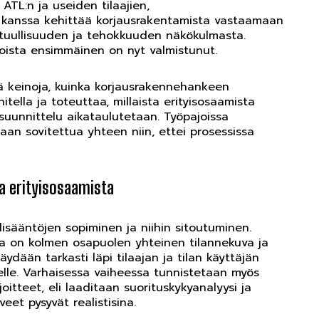
ATL:n ja useiden tilaajien,
den kanssa kehittää korjausrakentamista vastaamaan
tuullisuuden ja tehokkuuden näkökulmasta.
oista ensimmäinen on nyt valmistunut.
iä keinoja, kuinka korjausrakennehankeen
tella ja toteuttaa, millaista erityisosaamista
suunnittelu aikataulutetaan. Työpajoissa
daan sovitettua yhteen niin, ettei prosessissa
ja erityisosaamista
lisääntöjen sopiminen ja niihin sitoutuminen.
 on kolmen osapuolen yhteinen tilannekuva ja
ydään tarkasti läpi tilaajan ja tilan käyttäjän
selle. Varhaisessa vaiheessa tunnistetaan myös
itteet, eli laaditaan suorituskykyanalyysi ja
iveet pysyvät realistisina.