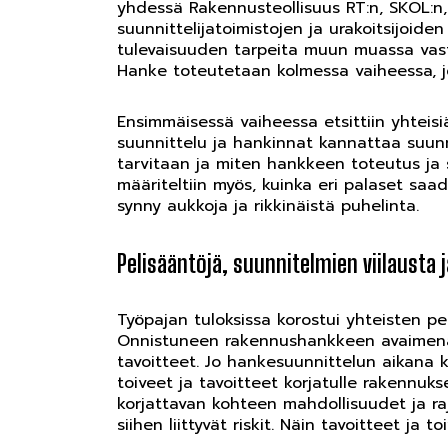
yhdessä Rakennusteollisuus RT:n, SKOL:n, 
suunnittelijatoimistojen ja urakoitsijoi
tulevaisuuden tarpeita muun muassa vas
Hanke toteutetaan kolmessa vaiheessa, j
Ensimmäisessä vaiheessa etsittiin yhteis
suunnittelu ja hankinnat kannattaa suunni
tarvitaan ja miten hankkeen toteutus ja 
määriteltiin myös, kuinka eri palaset saa
synny aukkoja ja rikkinäistä puhelinta.
Pelisääntöjä, suunnitelmien viilausta 
Työpajan tuloksissa korostui yhteisten pe
Onnistuneen rakennushankkeen avaimena
tavoitteet. Jo hankesuunnittelun aikana kä
toiveet ja tavoitteet korjatulle rakennuk
korjattavan kohteen mahdollisuudet ja rajo
siihen liittyvät riskit. Näin tavoitteet ja to