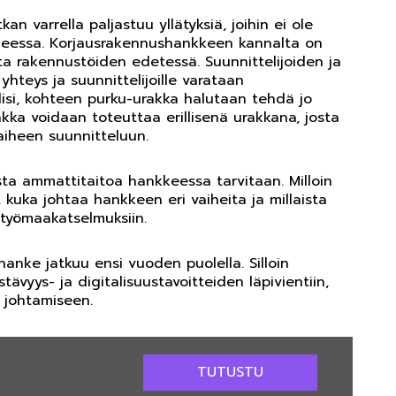
an varrella paljastuu yllätyksiä, joihin ei ole
iheessa. Korjausrakennushankkeen kannalta on
ata rakennustöiden edetessä. Suunnittelijoiden ja
yhteys ja suunnittelijoille varataan
tulisi, kohteen purku-urakka halutaan tehdä jo
kka voidaan toteuttaa erillisenä urakkana, josta
aiheen suunnitteluun.
sta ammattitaitoa hankkeessa tarvitaan. Milloin
 kuka johtaa hankkeen eri vaiheita ja millaista
 työmaakatselmuksiin.
anke jatkuu ensi vuoden puolella. Silloin
ys- ja digitalisuustavoitteiden läpivientiin,
 johtamiseen.
TUTUSTU