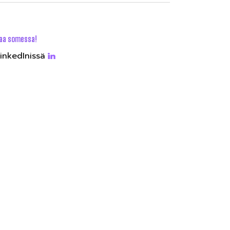
aa somessa!
inkedInissä