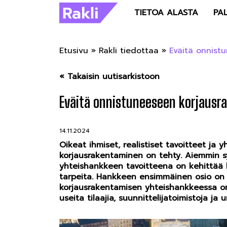
TIETOA ALASTA
PA
Etusivu
»
Rakli tiedottaa
»
Eväitä onnist
« Takaisin uutisarkistoon
Eväitä onnistuneeseen korjaus
14.11.2024
Oikeat ihmiset, realistiset tavoitteet ja 
korjausrakentaminen on tehty. Aiemmin s
yhteishankkeen tavoitteena on kehittää
tarpeita. Hankkeen ensimmäinen osio on 
korjausrakentamisen yhteishankkeessa o
useita tilaajia, suunnittelijatoimistoja ja ur