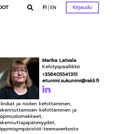
DOT
FI
EN
Kirjaudu
Marika Latvala
Kehityspäällikkö
+358405541351
etunimi.sukunimi@rakli.fi
linikat ja niiden kehittäminen,
akennuttamisen kehittäminen ja
opimuslomakkeet,
akennuttajapätevyydet,
ppimisympäristöt-teemaverkosto