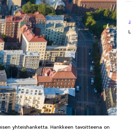
J
L
misen yhteishanketta. Hankkeen tavoitteena on