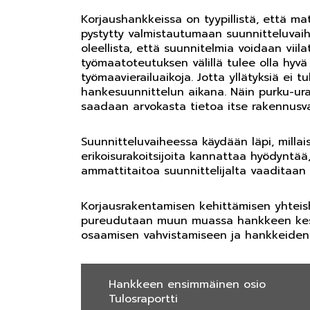
Korjaushankkeissa on tyypillistä, että matk
pystytty valmistautumaan suunnitteluva
oleellista, että suunnitelmia voidaan viil
työmaatoteutuksen välillä tulee olla hyvä 
työmaavierailuaikoja. Jotta yllätyksiä ei 
hankesuunnittelun aikana. Näin purku-ura
saadaan arvokasta tietoa itse rakennusv
Suunnitteluvaiheessa käydään läpi, millai
erikoisurakoitsijoita kannattaa hyödyntää,
ammattitaitoa suunnittelijalta vaaditaan
Korjausrakentamisen kehittämisen yhteish
pureudutaan muun muassa hankkeen kestävy
osaamisen vahvistamiseen ja hankkeiden
Hankkeen ensimmäinen osio
Tulosraportti