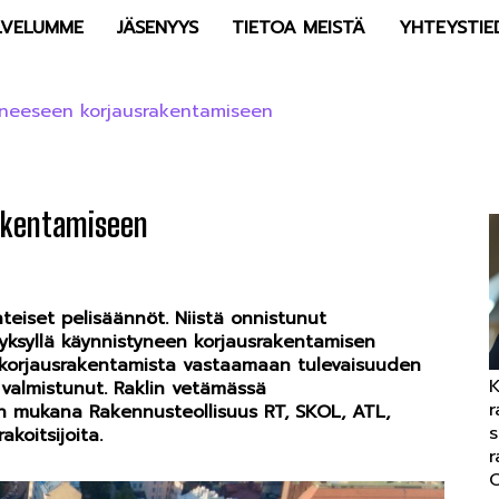
LVELUMME
JÄSENYYS
TIETOA MEISTÄ
YHTEYSTIE
uneeseen korjausrakentamiseen
rakentamiseen
yhteiset pelisäännöt. Niistä onnistunut
yksyllä käynnistyneen korjausrakentamisen
 korjausrakentamista vastaamaan tulevaisuuden
K
valmistunut. Raklin vetämässä
r
n mukana Rakennusteollisuus RT, SKOL, ATL,
s
akoitsijoita.
r
O