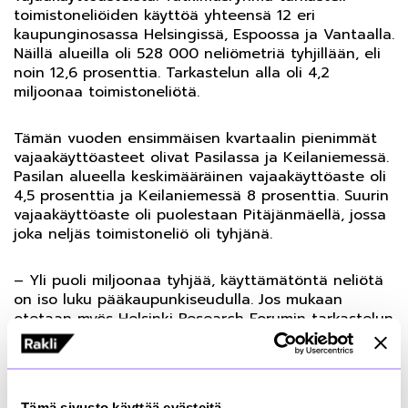
toimistoneliöiden käyttöä yhteensä 12 eri
kaupunginosassa Helsingissä, Espoossa ja Vantaalla.
Näillä alueilla oli 528 000 neliömetriä tyhjillään, eli
noin 12,6 prosenttia. Tarkastelun alla oli 4,2
miljoonaa toimistoneliötä.
Tämän vuoden ensimmäisen kvartaalin pienimmät
vajaakäyttöasteet olivat Pasilassa ja Keilaniemessä.
Pasilan alueella keskimääräinen vajaakäyttöaste oli
4,5 prosenttia ja Keilaniemessä 8 prosenttia. Suurin
vajaakäyttöaste oli puolestaan Pitäjänmäellä, jossa
joka neljäs toimistoneliö oli tyhjänä.
– Yli puoli miljoonaa tyhjää, käyttämätöntä neliötä
on iso luku pääkaupunkiseudulla. Jos mukaan
otetaan myös Helsinki Research Forumin tarkastelun
ulkopuolelle jäävät alueet, meillä on Helsingissä,
Espoossa ja Vantaalla yhteensä miljoona tyhjää
neliötä odottamassa käyttöä. Olisi tärkeää saada
nämä neliöt käyttöön, joko toimistoina tai
Tämä sivusto käyttää evästeitä