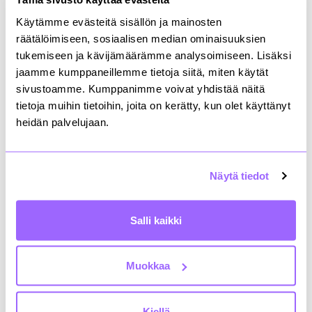
muutettuna muuhun käyttöön, esimerkiksi
asunnoiksi, Kiinteistönomistajat ja rakennuttajat
Käytämme evästeitä sisällön ja mainosten
Rakli ry:n johtaja
Miika Kotaniemi
sanoo.
räätälöimiseen, sosiaalisen median ominaisuuksien
tukemiseen ja kävijämäärämme analysoimiseen. Lisäksi
Helsinki Research Forum -tutkimusryhmässä on
jaamme kumppaneillemme tietoja siitä, miten käytät
mukana kuusi arvostettua kiinteistöalan yritystä
sivustoamme. Kumppanimme voivat yhdistää näitä
CBRE, JLL, Cushman & Wakefield, Colliers, Reagle ja
tietoja muihin tietoihin, joita on kerätty, kun olet käyttänyt
KTI Kiinteistötieto. Ryhmän tavoitteena on parantaa
heidän palvelujaan.
pääkaupunkiseudun toimitilamarkkinoista
julkaistavan markkinatiedon laatua.
Näytä tiedot
Helsinki Research Forumin tuottama tieto
julkaistaan osamarkkinatasolla Raklin verkkosivuilla.
Huhtikuun päivityksen yhteydessä Helsinki Research
Forumin aiempien tutkimusten tuloksia päivitettiin
Salli kaikki
sekä vajaakäyttö- että tilakantatietojen osalta.
Tiedot on päivitetty kohdekohtaiseen tietokantaan,
joka toimitetaan pyydettäessä. Tiedustelut
Muokkaa
sähköpostilla osoitteeseen miika.kotaniemi(at)rakli.fi.
Kiellä