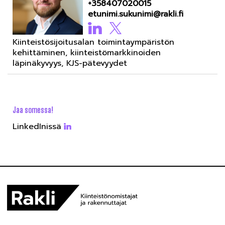
+358407020015
etunimi.sukunimi@rakli.fi
Kiinteistösijoitusalan toimintaympäristön
kehittäminen, kiinteistömarkkinoiden
läpinäkyvyys, KJS-pätevyydet
Jaa somessa!
LinkedInissä