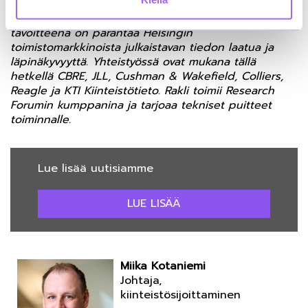
Helsinki Research Forum on
kiinteistöalan
asiantuntijayritysten tutkimusfoorumi
, jonka
tavoitteena on parantaa Helsingin
toimistomarkkinoista julkaistavan tiedon laatua ja
läpinäkyvyyttä. Yhteistyössä ovat mukana tällä
hetkellä CBRE, JLL, Cushman & Wakefield, Colliers,
Reagle ja KTI Kiinteistötieto. Rakli toimii Research
Forumin kumppanina ja tarjoaa tekniset puitteet
toiminnalle.
Lue lisää uutisiamme
LUE LISÄÄ
Miika Kotaniemi
Johtaja,
kiinteistösijoittaminen