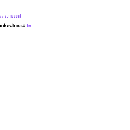
aa somessa!
inkedInissä