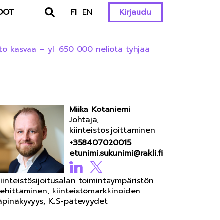
DOT
FI
EN
Kirjaudu
tö kasvaa – yli 650 000 neliötä tyhjää
Miika Kotaniemi
Johtaja,
kiinteistösijoittaminen
+358407020015
etunimi.sukunimi@rakli.fi
iinteistösijoitusalan toimintaympäristön
ehittäminen, kiinteistömarkkinoiden
äpinäkyvyys, KJS-pätevyydet