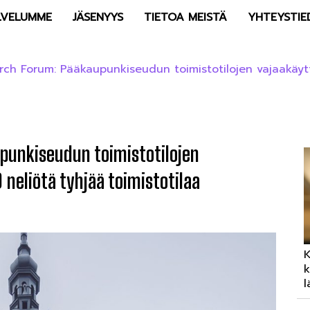
LVELUMME
JÄSENYYS
TIETOA MEISTÄ
YHTEYSTIE
arch Forum: Pääkaupunkiseudun toimistotilojen vajaakäyt
punkiseudun toimistotilojen
 neliötä tyhjää toimistotilaa
K
k
l