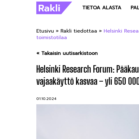
TIETOA ALASTA
PA
Etusivu
»
Rakli tiedottaa
»
Helsinki Rese
toimistotilaa
« Takaisin uutisarkistoon
Helsinki Research Forum: Pääkau
vajaakäyttö kasvaa – yli 650 000
01.10.2024