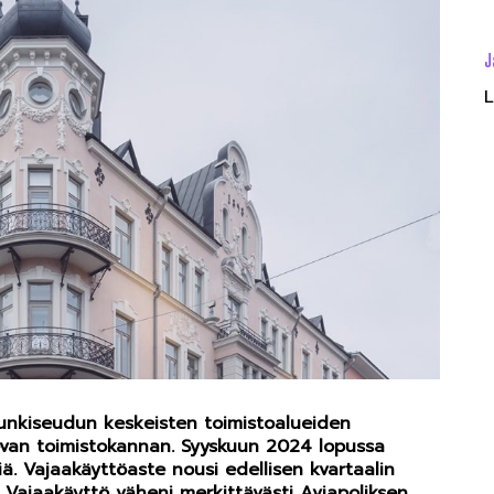
J
L
punkiseudun keskeisten toimistoalueiden
evan toimistokannan. Syyskuun 2024 lopussa
iä. Vajaakäyttöaste nousi edellisen kvartaalin
 Vajaakäyttö väheni merkittävästi Aviapoliksen