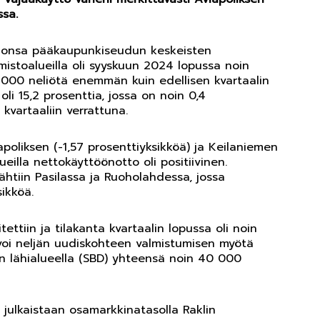
ssa.
rvionsa pääkaupunkiseudun keskeisten
mistoalueilla oli syyskuun 2024 lopussa noin
3 000 neliötä enemmän kuin edellisen kvartaalin
li 15,2 prosenttia, jossa on noin 0,4
kvartaaliin verrattuna.
poliksen (-1,57 prosenttiyksikköä) ja Keilaniemen
lueilla nettokäyttöönotto oli positiivinen.
htiin Pasilassa ja Ruoholahdessa, jossa
ikköä.
ettiin ja tilakanta kvartaalin lopussa oli noin
svoi neljän uudiskohteen valmistumisen myötä
n lähialueella (SBD) yhteensä noin 40 000
 julkaistaan osamarkkinatasolla Raklin