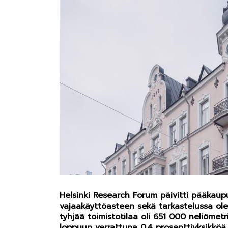
Helsinki Research Forum päivitti pääkau
vajaakäyttöasteen sekä tarkastelussa ol
tyhjää toimistotilaa oli 651 000 neliömetr
loppuun verrattuna 0,4 prosenttiyksikköä.