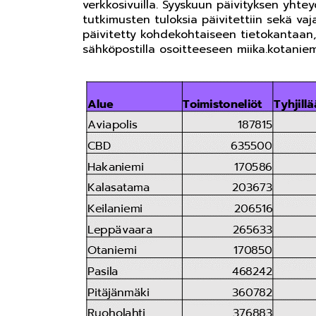
verkkosivuilla. Syyskuun päivityksen yht
tutkimusten tuloksia päivitettiin sekä vaj
päivitetty kohdekohtaiseen tietokantaan,
sähköpostilla osoitteeseen miika.kotaniemi(