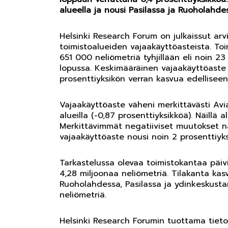
alueella ja nousi Pasilassa ja Ruoholahde
Helsinki Research Forum on julkaissut a
toimistoalueiden vajaakäyttöasteista. Toi
651 000 neliömetriä tyhjillään eli noin 2
lopussa. Keskimääräinen vajaakäyttöaste o
prosenttiyksikön verran kasvua edelliseen 
Vajaakäyttöaste väheni merkittävästi Avia
alueilla (-0,87 prosenttiyksikköä). Näillä a
Merkittävimmät negatiiviset muutokset nä
vajaakäyttöaste nousi noin 2 prosenttiyks
Tarkastelussa olevaa toimistokantaa päivit
4,28 miljoonaa neliömetriä. Tilakanta ka
Ruoholahdessa, Pasilassa ja ydinkeskusta
neliömetriä.
Helsinki Research Forumin tuottama tieto