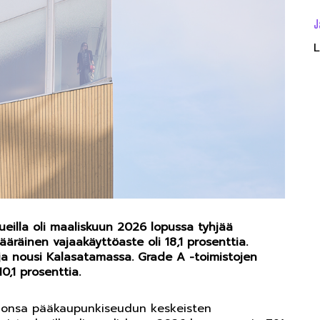
J
L
ueilla oli maaliskuun 2026 lopussa tyhjää
ääräinen vajaakäyttöaste oli 18,1 prosenttia.
ja nousi Kalasatamassa. Grade A -toimistojen
,1 prosenttia.
rvionsa pääkaupunkiseudun keskeisten