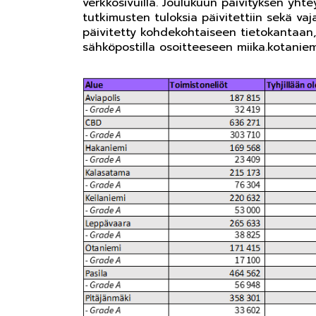
verkkosivuilla. Joulukuun päivityksen yh
tutkimusten tuloksia päivitettiin sekä vaj
päivitetty kohdekohtaiseen tietokantaan,
sähköpostilla osoitteeseen miika.kotaniemi(