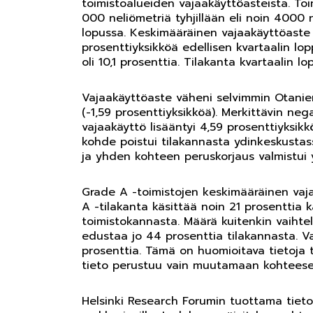
toimistoalueiden vajaakäyttöasteista. Toi
000 neliömetriä tyhjillään eli noin 4000 
lopussa. Keskimääräinen vajaakäyttöaste ol
prosenttiyksikköä edellisen kvartaalin lo
oli 10,1 prosenttia. Tilakanta kvartaalin l
Vajaakäyttöaste väheni selvimmin Otaniem
(-1,59 prosenttiyksikköä). Merkittävin ne
vajaakäyttö lisääntyi 4,59 prosenttiyksikk
kohde poistui tilakannasta ydinkeskusta
ja yhden kohteen peruskorjaus valmistui y
Grade A -toimistojen keskimääräinen vaja
A -tilakanta käsittää noin 21 prosenttia k
toimistokannasta. Määrä kuitenkin vaihte
edustaa jo 44 prosenttia tilakannasta. V
prosenttia. Tämä on huomioitava tietoja tu
tieto perustuu vain muutamaan kohteese
Helsinki Research Forumin tuottama tieto