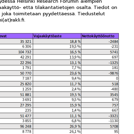
teydessä Helsinki Research Forumin aiempien
aakäyttö- että tilakantatietojen osalta. Tiedot on
 joka toimitetaan pyydettäessä. Tiedustelut
at)rakli.fi.