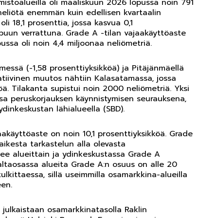
mistoalueilla oli maaliskuun 2026 lopussa noin 791
neliötä enemmän kuin edellisen kvartaalin
i 18,1 prosenttia, jossa kasvua 0,1
ppuun verrattuna. Grade A -tilan vajaakäyttöaste
opussa oli noin 4,4 miljoonaa neliömetriä.
essä (-1,58 prosenttiyksikköä) ja Pitäjänmäellä
gatiivinen muutos nähtiin Kalasatamassa, jossa
öä. Tilakanta supistui noin 2000 neliömetriä. Yksi
ssa peruskorjauksen käynnistymisen seurauksena,
dinkeskustan lähialueella (SBD).
akäyttöaste on noin 10,1 prosenttiyksikköä. Grade
aikesta tarkastelun alla olevasta
lee alueittain ja ydinkeskustassa Grade A
altaosassa alueita Grade A:n osuus on alle 20
lkittaessa, sillä useimmilla osamarkkina-alueilla
en.
 julkaistaan osamarkkinatasolla Raklin