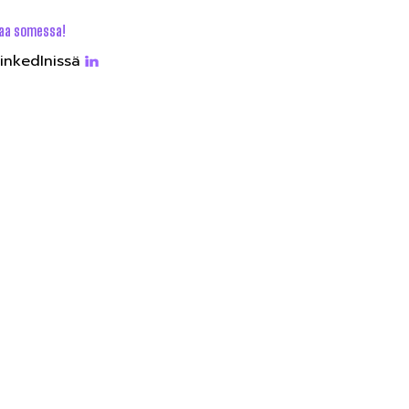
aa somessa!
inkedInissä