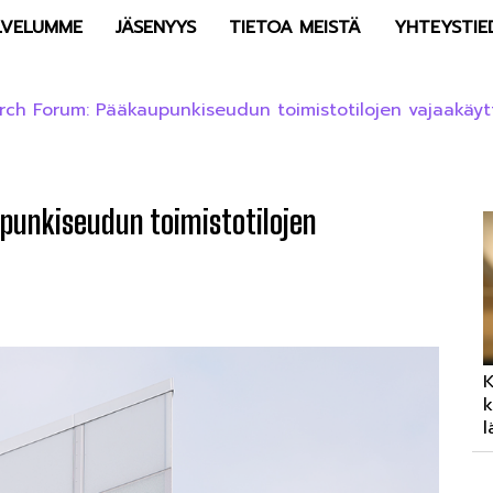
LVELUMME
JÄSENYYS
TIETOA MEISTÄ
YHTEYSTIE
arch Forum: Pääkaupunkiseudun toimistotilojen vajaakäyt
punkiseudun toimistotilojen
K
k
l