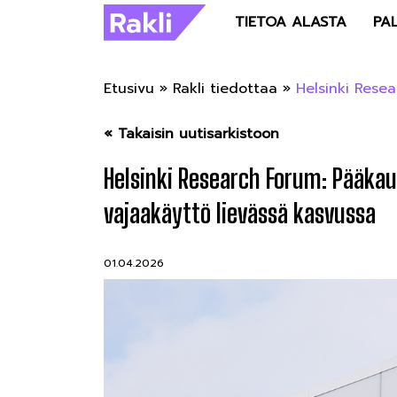
TIETOA ALASTA
PA
Etusivu
»
Rakli tiedottaa
»
Helsinki Rese
« Takaisin uutisarkistoon
Helsinki Research Forum: Pääkau
vajaakäyttö lievässä kasvussa
01.04.2026