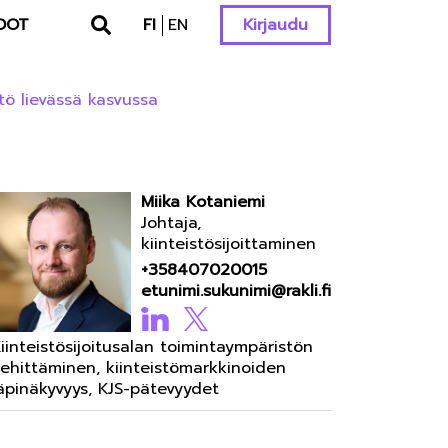
DOT
FI
EN
Kirjaudu
tö lievässä kasvussa
Miika Kotaniemi
Johtaja,
kiinteistösijoittaminen
+358407020015
etunimi.sukunimi@rakli.fi
iinteistösijoitusalan toimintaympäristön
ehittäminen, kiinteistömarkkinoiden
äpinäkyvyys, KJS-pätevyydet