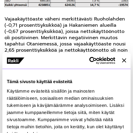
Vajaakäyttöaste väheni merkittävästi Ruoholahden
(-0,71 prosenttiyksikköä) ja Hakaniemen alueilla
(-0,67 prosenttiyksikköä), joissa nettokäyttöönotto
oli positiivinen. Merkittävin negatiivinen muutos
tapahtui Otaniemessä, jossa vajaakäyttöaste nousi
2,65 prosenttiyksikköä ja nettokäyttöönotto oli noin
4500 neliömetriä negatiivinen. Vajaakäyttöaste
kasvoi merkittävästi myös Aviapoliksessa (1,77
prosenttiyksikköä) ja Keilaniemessä (1,66
prosenttiyksikköä).
Tämä sivusto käyttää evästeitä
Merkittävimmät muutokset tilakannassa tapahtuivat
Käytämme evästeitä sisällön ja mainosten
Pitäjänmäessä ja ydinkeskustassa (CBD), joissa kaksi
räätälöimiseen, sosiaalisen median ominaisuuksien
kohdetta poistui kannasta, toinen peruskorjauksen
tukemiseen ja kävijämäärämme analysoimiseen. Lisäksi
ja toinen käyttötarkoituksen muutoksen
jaamme kumppaneillemme tietoja siitä, miten käytät
seurauksena. Muutokset pienensivät tilakantaa
sivustoamme. Kumppanimme voivat yhdistää näitä
hieman noin 11 000 neliömetriä.
tietoja muihin tietoihin, joita on kerätty, kun olet käyttänyt