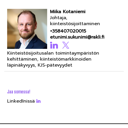
Miika Kotaniemi
Johtaja,
kiinteistösijoittaminen
+358407020015
etunimi.sukunimi@rakli.fi
Kiinteistösijoitusalan toimintaympäristön
kehittäminen, kiinteistömarkkinoiden
läpinäkyvyys, KJS-pätevyydet
Jaa somessa!
LinkedInissä