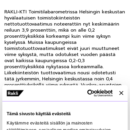
RAKLI-KTI Toimitilabarometrissa Helsingin keskustan
hyvälaatuisen toimistokiinteistön
nettotuottovaatimus noteerattiin nyt keskimäärin
reiluun 3,9 prosenttiin, mikä on alle 0,2
prosenttiyksikköä korkeampi kuin viime syksyn
kyselyssä. Muissa kaupungeissa
toimistotuottovaatimukset eivät juuri muuttuneet
viime syksystä, mutta odotukset vuoden päästä
ovat kaikissa kaupungeissa 0,2-0,3
prosenttiyksikköä nykytasoa korkeammalla.
Liikekiinteistön tuottovaatimus nousi odotetusti
tätä jyrkemmin, Helsingin keskustassa noin 0,4
prosenttiyksiköllä viime syksystä. Vuokra-asuntojen
oletettu kriisinkestävyys näkyy myös
tuottovaatimusnoteerauksissa: helsinkiläisen
hyväsijaintisen asuntokiinteistön tuottovaade
pysytteli lähes samalla tasolla viime syksyyn
Tämä sivusto käyttää evästeitä
verrattuna ja tulevalle vuodellekin ennakoidaan
vain hienoista liikahdusta ylöspäin.
Käytämme evästeitä sisällön ja mainosten
räätälöimiseen, sosiaalisen median ominaisuuksien