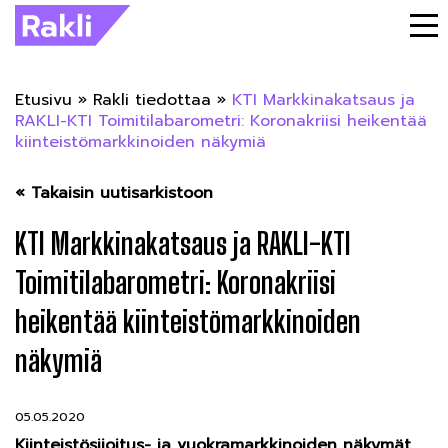
Etusivu
»
Rakli tiedottaa
»
KTI Markkinakatsaus ja
RAKLI-KTI Toimitilabarometri: Koronakriisi heikentää
kiinteistömarkkinoiden näkymiä
« Takaisin uutisarkistoon
KTI Markkinakatsaus ja RAKLI-KTI
Toimitilabarometri: Koronakriisi
heikentää kiinteistömarkkinoiden
näkymiä
05.05.2020
Kiinteistösijoitus- ja vuokramarkkinoiden näkymät