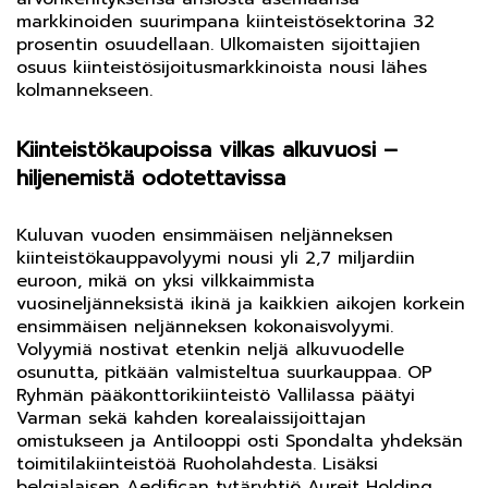
markkinoiden suurimpana kiinteistösektorina 32
prosentin osuudellaan. Ulkomaisten sijoittajien
osuus kiinteistösijoitusmarkkinoista nousi lähes
kolmannekseen.
Kiinteistökaupoissa vilkas alkuvuosi –
hiljenemistä odotettavissa
Kuluvan vuoden ensimmäisen neljänneksen
kiinteistökauppavolyymi nousi yli 2,7 miljardiin
euroon, mikä on yksi vilkkaimmista
vuosineljänneksistä ikinä ja kaikkien aikojen korkein
ensimmäisen neljänneksen kokonaisvolyymi.
Volyymiä nostivat etenkin neljä alkuvuodelle
osunutta, pitkään valmisteltua suurkauppaa. OP
Ryhmän pääkonttorikiinteistö Vallilassa päätyi
Varman sekä kahden korealaissijoittajan
omistukseen ja Antilooppi osti Spondalta yhdeksän
toimitilakiinteistöä Ruoholahdesta. Lisäksi
belgialaisen Aedifican tytäryhtiö Aureit Holding