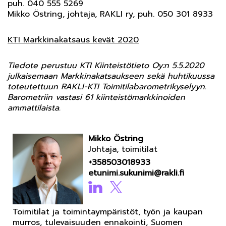
puh. 040 555 5269
Mikko Östring, johtaja, RAKLI ry, puh. 050 301 8933
KTI Markkinakatsaus kevät 2020
Tiedote perustuu KTI Kiinteistötieto Oy:n 5.5.2020
julkaisemaan Markkinakatsaukseen sekä huhtikuussa
toteutettuun RAKLI-KTI Toimitilabarometrikyselyyn.
Barometriin vastasi 61 kiinteistömarkkinoiden
ammattilaista.
Mikko Östring
Johtaja, toimitilat
+358503018933
etunimi.sukunimi@rakli.fi
Toimitilat ja toimintaympäristöt, työn ja kaupan
murros, tulevaisuuden ennakointi, Suomen