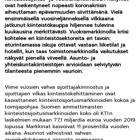
ovat heikentyneet nopeasti koronakriisin
aiheuttaman epävarmuuden siivittämänä. Vielä
ensimmäisellä vuosineljänneksellä vilkkaana
jatkunut kiinteistökauppa hiljennee tulevina
kuukausina merkittävästi. Vuokramarkkinoilla kriisi
kohtelee eri kiinteistösektoreita eri tavoin:
eturintamassa iskuja ottavat vastaan liiketilat ja
hotellit, kun taas toimistomarkkinoilla vaikutukset
näkyvät pienellä viiveellä. Asunto- ja
yhteiskuntakiinteistöjen arvioidaan selviytyvän
tilanteesta pienemmin vaurioin.
Viime vuosien vahva sijoittajakiinnostus ja
sijoittajien vilkas kiinteistökehittäminen ovat
kasvattaneet kiinteistösijoitusmarkkinoiden kokoa ja
toimijapohjaa. Suomen ammattimaisten
kiinteistösijoitusmarkkinoiden koko oli KTI:n
laskelmien mukaan 77,1 miljardia euroa vuoden 2019
lopussa. Markkinat kasvoivat 11 prosentilla vuoden
aikana. Asunnot vahvistivat vahvan
arvonkehityksensä ansiosta asemaansa