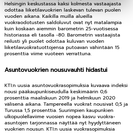
Helsingin keskustassa kaksi kolmesta vastaajasta
odottaa liiketilavuokrien laskevan tulevan puolen
vuoden aikana. Kaikilla muilla alueilla
vuokraodotusten saldoluvut ovat nyt matalampia
kuin koskaan aiemmin barometrin 25-vuotisessa
historiassa eli tasolla -80. Barometrin vastaajista
reilusti yli puolet odottaa kuluvan vuoden
liiketilavuokratuottojensa putoavan vähintään 15
prosenttia viime vuoteen verrattuna.
Asuntovuokrien nousuvauhti hidastui
KTI:n uusia asuntovuokrasopimuksia kuvaava indeksi
nousi pääkaupunkiseudulla keskimäärin 0,6
prosenttia maaliskuun 2019 ja helmikuun 2020
välisenä aikana. Tampereella vuokrat nousivat 0,5 ja
Turussa 1,5 prosenttia. Suurimpien kaupunkien
ulkopuolellaviime vuosien nopea kasvu vuokra-
asuntojen tarjonnassa näyttää nyt hyydyttäneen
vuokrien nousun. KTI:n uusia vuokrasopimuksia