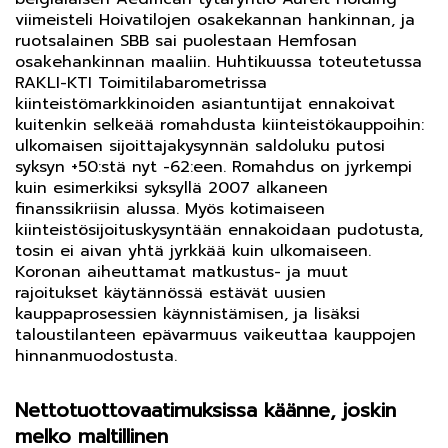
viimeisteli Hoivatilojen osakekannan hankinnan, ja
ruotsalainen SBB sai puolestaan Hemfosan
osakehankinnan maaliin. Huhtikuussa toteutetussa
RAKLI-KTI Toimitilabarometrissa
kiinteistömarkkinoiden asiantuntijat ennakoivat
kuitenkin selkeää romahdusta kiinteistökauppoihin:
ulkomaisen sijoittajakysynnän saldoluku putosi
syksyn +50:stä nyt -62:een. Romahdus on jyrkempi
kuin esimerkiksi syksyllä 2007 alkaneen
finanssikriisin alussa. Myös kotimaiseen
kiinteistösijoituskysyntään ennakoidaan pudotusta,
tosin ei aivan yhtä jyrkkää kuin ulkomaiseen.
Koronan aiheuttamat matkustus- ja muut
rajoitukset käytännössä estävät uusien
kauppaprosessien käynnistämisen, ja lisäksi
taloustilanteen epävarmuus vaikeuttaa kauppojen
hinnanmuodostusta.
Nettotuottovaatimuksissa käänne, joskin
melko maltillinen