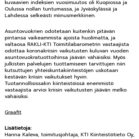
kuvaavien indeksien vuosimuutos oli Kuopiossa ja
Oulussa nollan tuntumassa, ja Jyväskylässä ja
Lahdessa selkeästi miinusmerkkinen.
Asuntovuokrien odotetaan kuitenkin pitävän
pintansa vaikeammista ajoista huolimatta, ja
valtaosa RAKLI-KTI Toimitilabarometrin vastaajista
odottaa koronakriisin vaikutusten kuluvan vuoden
asuntovuokratuottoihinsa jäävän vähäisiksi. Myös
julkisten palvelujen tuottamiseen tarvittujen niin
kutsuttujen yhteiskuntakiinteistöjen uskotaan
kestävän kriisin vaikutukset hyvin.
Tuotannollisissakin kiinteistöissä enemmistö
vastaajista arvioi kriisin vaikutusten jäävän melko
vähäisiksi.
Graafit
Lisätietoja:
Hanna Kaleva, toimitusjohtaja, KTI Kiinteistötieto Oy,