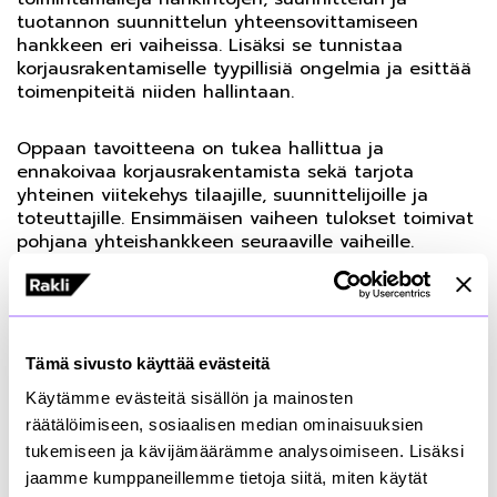
tuotannon suunnittelun yhteensovittamiseen
hankkeen eri vaiheissa. Lisäksi se tunnistaa
korjausrakentamiselle tyypillisiä ongelmia ja esittää
toimenpiteitä niiden hallintaan.
Oppaan tavoitteena on tukea hallittua ja
ennakoivaa korjausrakentamista sekä tarjota
yhteinen viitekehys tilaajille, suunnittelijoille ja
toteuttajille. Ensimmäisen vaiheen tulokset toimivat
pohjana yhteishankkeen seuraaville vaiheille.
”Aina on hyvä tarkistaa, onko korjausrakentamisen
perusprosessi kunnossa. Opas antaa hyviä vinkkejä
ja uusiakin ideoita korjaushankkeen toteuttamiseen
Tämä sivusto käyttää evästeitä
sekä muistuttaa hankintojen, suunnittelun ja
tuotannon suunnittelun ja yhteensovituksen
Käytämme evästeitä sisällön ja mainosten
tärkeydestä”, kertoo Raklin kehityspäällikkö
Marika
räätälöimiseen, sosiaalisen median ominaisuuksien
Latvala
.
tukemiseen ja kävijämäärämme analysoimiseen. Lisäksi
jaamme kumppaneillemme tietoja siitä, miten käytät
Korjaushankkeen hankintojen, suunnittelun ja