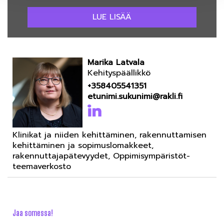
LUE LISÄÄ
Marika Latvala
Kehityspäällikkö
+358405541351
etunimi.sukunimi@rakli.fi
Klinikat ja niiden kehittäminen, rakennuttamisen
kehittäminen ja sopimuslomakkeet,
rakennuttajapätevyydet, Oppimisympäristöt-
teemaverkosto
Jaa somessa!