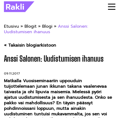
Etusivu
»
Blogit
»
Blogi
»
Anssi Salonen:
Uudistumisen ihanuus
« Takaisin blogiarkistoon
Anssi Salonen: Uudistumisen ihanuus
09.11.2017
Matkalla Vuosiseminaariin uppouduin
tuijottelemaan junan ikkunan takana vaalenevaa
taivasta ja ohi lipuvia maisemia. Mielessä pyöri
ajatus uudistumisesta ja sen ihanuudesta. Onko se
pakko vai mahdollisuus? En täysin päässyt
pohdinnoissani loppuun, mutta ainakin
uudistuminen tuntuisi mukavammalta, jos sen voi