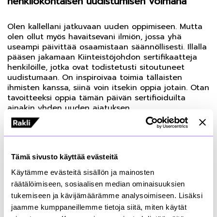
henkilökohtaisen uudistumisen voimana
Olen kallellani jatkuvaan uuden oppimiseen. Mutta
olen ollut myös havaitsevani ilmiön, jossa yhä
useampi päivittää osaamistaan säännöllisesti. Illalla
pääsen jakamaan Kiinteistöjohdon sertifikaatteja
henkilöille, jotka ovat todistetusti sitoutuneet
uudistumaan. On inspiroivaa toimia tällaisten
ihmisten kanssa, siinä voin itsekin oppia jotain. Otan
tavoitteeksi oppia tämän päivän sertifioiduilta
ainakin yhden uuden ajatuksen.
Miten sitten organisaatio uudistuu?
Tämä sivusto käyttää evästeitä
Urheilussa tuodaan helposti uusi valmentaja ja
kauden lopussa kootaan seuraavan kauden ”dream
Käytämme evästeitä sisällön ja mainosten
team”. Entä yrityksissä, harvemmin vaihdetaan
räätälöimiseen, sosiaalisen median ominaisuuksien
joukkue seuraavalle kaudelle. Onneksi organisaatio
tukemiseen ja kävijämäärämme analysoimiseen. Lisäksi
voi saada uusia ajatuksia ja osaamista
jaamme kumppaneillemme tietoja siitä, miten käytät
uudistumisensa vauhdittamiseksi myös muilla