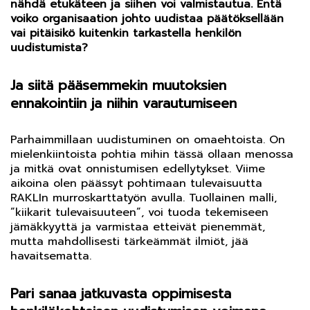
nähdä etukäteen ja siihen voi valmistautua. Entä
voiko organisaation johto uudistaa päätöksellään
vai pitäisikö kuitenkin tarkastella henkilön
uudistumista?
Ja siitä pääsemmekin muutoksien
ennakointiin ja niihin varautumiseen
Parhaimmillaan uudistuminen on omaehtoista. On
mielenkiintoista pohtia mihin tässä ollaan menossa
ja mitkä ovat onnistumisen edellytykset. Viime
aikoina olen päässyt pohtimaan tulevaisuutta
RAKLIn murroskarttatyön avulla. Tuollainen malli,
”kiikarit tulevaisuuteen”, voi tuoda tekemiseen
jämäkkyyttä ja varmistaa etteivät pienemmät,
mutta mahdollisesti tärkeämmät ilmiöt, jää
havaitsematta.
Pari sanaa jatkuvasta oppimisesta