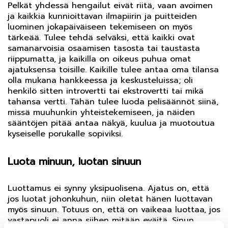
Pelkät yhdessä hengailut eivät riitä, vaan avoimen
ja kaikkia kunnioittavan ilmapiirin ja puitteiden
luominen jokapäiväiseen tekemiseen on myös
tärkeää. Tulee tehdä selväksi, että kaikki ovat
samanarvoisia osaamisen tasosta tai taustasta
riippumatta, ja kaikilla on oikeus puhua omat
ajatuksensa toisille. Kaikille tulee antaa oma tilansa
olla mukana hankkeessa ja keskusteluissa; oli
henkilö sitten introvertti tai ekstrovertti tai mikä
tahansa vertti. Tähän tulee luoda pelisäännöt siinä,
missä muuhunkin yhteistekemiseen, ja näiden
sääntöjen pitää antaa näkyä, kuulua ja muotoutua
kyseiselle porukalle sopiviksi.
Luota minuun, luotan sinuun
Luottamus ei synny yksipuolisena. Ajatus on, että
jos luotat johonkuhun, niin oletat hänen luottavan
myös sinuun. Totuus on, että on vaikeaa luottaa, jos
vastapuoli ei anna siihen mitään eväitä. Sinun