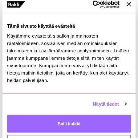
tuleekin osoittautua luottamuksen arvoiseksi, jotta
voit luottaa muihin, ja sinuun luotetaan, kun luotat
muihin. Usein luottamus lunastetaan teoilla, ja jos
teet sen, mitä lupaat, niin paremmin et voi enää
Tämä sivusto käyttää evästeitä
tehdä. Pieni varovaisuus on alussa aina paikallaan,
mutta loputtomasti ei kannata vahtia toisen selän
Käytämme evästeitä sisällön ja mainosten
takana.
räätälöimiseen, sosiaalisen median ominaisuuksien
tukemiseen ja kävijämäärämme analysoimiseen. Lisäksi
Luottamuksen rakentaminen on jatkuvaa. Meidän
jaamme kumppaneillemme tietoja siitä, miten käytät
pitää aika ajoin pysähtyä ja katsoa keitä
sivustoamme. Kumppanimme voivat yhdistää näitä
ympärillämme todella on, ja tehdä tarvittavat
tietoja muihin tietoihin, joita on kerätty, kun olet käyttänyt
korjausliikkeet. Kun hankkeeseen tulee uusia
heidän palvelujaan.
henkilöitä, pitää heidät ottaa mukaan porukkaan, ja
tutustuttaa toisiin ihmisiin, eikä jättää yksin
luottamusta etsimään. Luottamus ei synny
hetkessä, mutta jostain on aloitettava.
Näytä tiedot
Luovuus apuun
Salli kaikki
Tämänhetkinen poikkeustilanne haastaa