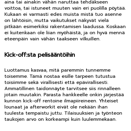
aina tai ainakin vähän naruttaa tehdäkseen
voittoa, tai istuneet muuten vain eri puolilla pöytää.
Kukaan ei varmasti edes muista mistä tuo asenne
on lähtöisin, mutta vaikutukset näkyvät vielä
pitkään esimerkiksi rakentamisen laadussa. Koskaan
ei kuitenkaan ole liian myöhäistä, ja on hyvä mennä
eteenpäin vain vähän taakseen vilkuillen.
Kick-off:sta pelisääntöihin
Luottamus kasvaa, mitä paremmin tunnemme
toisemme. Tämä nostaa esille tarpeen tutustua
toisiimme sekä virallisesti että epävirallisesti.
Ammatillinen taidonnäyte tarvitsee siis rinnalleen
jotain muutakin. Parasta hankkeelle onkin järjestää
kunnon kick-off rentoine ilmapiireineen. Yhteiset
lounaat ja afterworkit eivät ole nekään ihan
tuulesta tempaistu juttu. Tilaisuuksien ja työnteon
taukojen arvo on korkeampi kuin luulemmekaan.