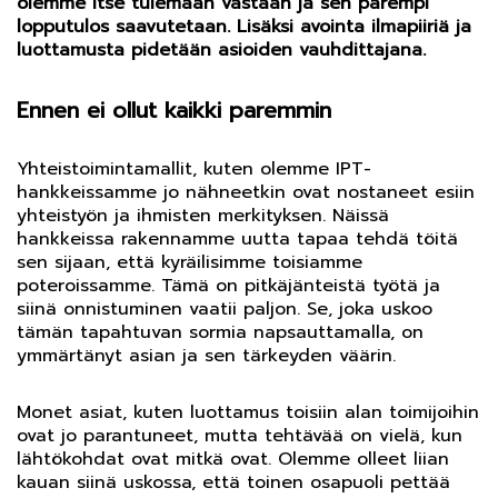
olemme itse tulemaan vastaan ja sen parempi
lopputulos saavutetaan. Lisäksi avointa ilmapiiriä ja
luottamusta pidetään asioiden vauhdittajana.
Ennen ei ollut kaikki paremmin
Yhteistoimintamallit, kuten olemme IPT-
hankkeissamme jo nähneetkin ovat nostaneet esiin
yhteistyön ja ihmisten merkityksen. Näissä
hankkeissa rakennamme uutta tapaa tehdä töitä
sen sijaan, että kyräilisimme toisiamme
poteroissamme. Tämä on pitkäjänteistä työtä ja
siinä onnistuminen vaatii paljon. Se, joka uskoo
tämän tapahtuvan sormia napsauttamalla, on
ymmärtänyt asian ja sen tärkeyden väärin.
Monet asiat, kuten luottamus toisiin alan toimijoihin
ovat jo parantuneet, mutta tehtävää on vielä, kun
lähtökohdat ovat mitkä ovat. Olemme olleet liian
kauan siinä uskossa, että toinen osapuoli pettää