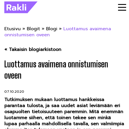
Etusivu
»
Blogit
»
Blogi
»
Luottamus avaimena
onnistumisen oveen
« Takaisin blogiarkistoon
Luottamus avaimena onnistumisen
oveen
07.10.2020
Tutkimuksen mukaan luottamus hankkeissa
parantaa tulosta, ja saa uudet asiat leviämään eri
osapuolten tietoisuuteen paremmin. Mitä enemmän
luotamme siihen, että toinen tekee sen minkä
lupaa parhaalla mahdollisella tavalla, sen valmiimpia