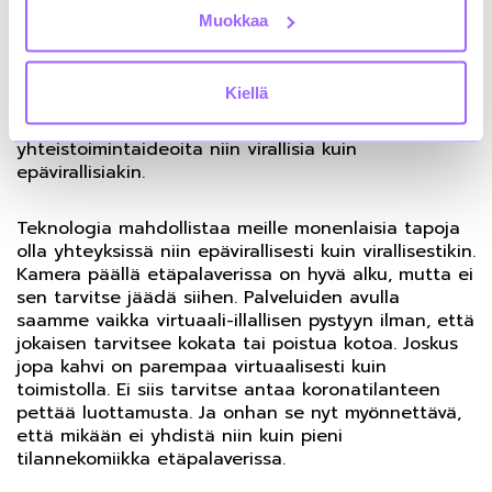
luottamuksen rakentamisen, eikä varmasti helpota
Muokkaa
sen syntymistä, kun osa porukasta on etänä ja osa
paikan päällä. Tällöin kaivataan uusia ideoita ja
insinöörin piilevää kykyä – luovuutta. Aina ei
Kiellä
palaverissa tarvitse ideoida rakennuksia tai
aikatauluja vaan kirjoitella post-it lapuille
yhteistoimintaideoita niin virallisia kuin
epävirallisiakin.
Teknologia mahdollistaa meille monenlaisia tapoja
olla yhteyksissä niin epävirallisesti kuin virallisestikin.
Kamera päällä etäpalaverissa on hyvä alku, mutta ei
sen tarvitse jäädä siihen. Palveluiden avulla
saamme vaikka virtuaali-illallisen pystyyn ilman, että
jokaisen tarvitsee kokata tai poistua kotoa. Joskus
jopa kahvi on parempaa virtuaalisesti kuin
toimistolla. Ei siis tarvitse antaa koronatilanteen
pettää luottamusta. Ja onhan se nyt myönnettävä,
että mikään ei yhdistä niin kuin pieni
tilannekomiikka etäpalaverissa.