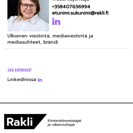
+358407636994
etunimi.sukunimi@rakli.fi
Ulkoinen viestintä, mediaviestintä ja
mediasuhteet, brändi
Jaa somessa!
LinkedInissä