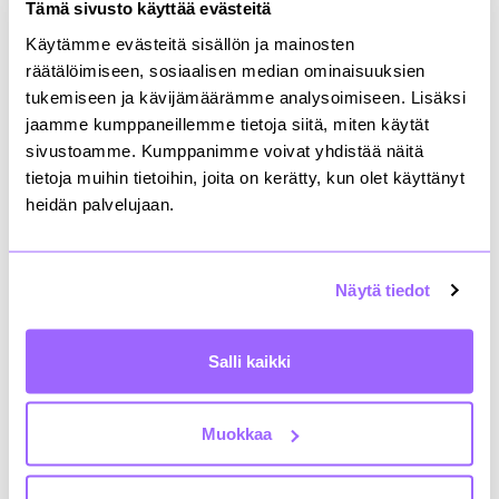
2035 mennessä. Jos tiekartan case-esimerkkien
Tämä sivusto käyttää evästeitä
tulokset skaalattaisiin, eli Raklin toimenpide-
Käytämme evästeitä sisällön ja mainosten
ehdotukset vietäisiin käytäntöön laaja-alaisesti,
saavutettaisiin tähän vielä 3 prosentin
räätälöimiseen, sosiaalisen median ominaisuuksien
lisäpäästövähennys vuoteen 2035 mennessä.
tukemiseen ja kävijämäärämme analysoimiseen. Lisäksi
jaamme kumppaneillemme tietoja siitä, miten käytät
”Innovatiiviset ratkaisut, kuten uudet
sivustoamme. Kumppanimme voivat yhdistää näitä
rakennusmateriaalit ja kehittyvä tekniikka,
tietoja muihin tietoihin, joita on kerätty, kun olet käyttänyt
vaikuttavat olennaisesti alan päästöihin ja niitä
heidän palvelujaan.
tarvitaan tulevaisuudessa. Niiden kehitys kuitenkin
kestää ja päästövähennyksiä tarvitaan pikaisesti.
Tiekartta osoittaa, että nykyisillä ratkaisuilla ja
ehdottamillamme toimenpiteillä, kuten
Näytä tiedot
täydentävällä lisärakentamisella ja
käyttötarkoituksen muutoksilla, päästövähennyksiä
saadaan jo nyt”, Somersalmi toteaa.
Salli kaikki
Kaupunkien tiivistäminen tulee tehdä
Muokkaa
biodiversiteetti huomioiden