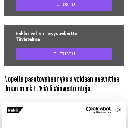
TUTUSTU
Raklin vähähiilisyystiekartta:
Tiivistelmä
TUTUSTU
Nopeita päästövähennyksiä voidaan saavuttaa
ilman merkittäviä lisäinvestointeja
Tiekartan skenaariolaskennat ja case-esimerkit
osoittavat, että jo olemassa olevilla keinoilla ilman
lisäinvestointeja ja uusia teknologioita voidaan
saavuttaa 77 prosentin päästövähennykset vuoteen