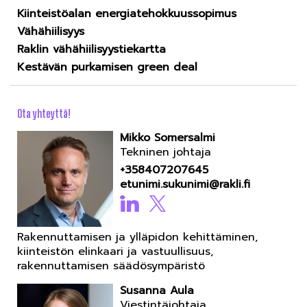
Kiinteistöalan energiatehokkuussopimus
Vähähiilisyys
Raklin vähähiilisyystiekartta
Kestävän purkamisen green deal
Ota yhteyttä!
Mikko Somersalmi
Tekninen johtaja
+358407207645
etunimi.sukunimi@rakli.fi
Rakennuttamisen ja ylläpidon kehittäminen,
kiinteistön elinkaari ja vastuullisuus,
rakennuttamisen säädösympäristö
Susanna Aula
Viestintäjohtaja