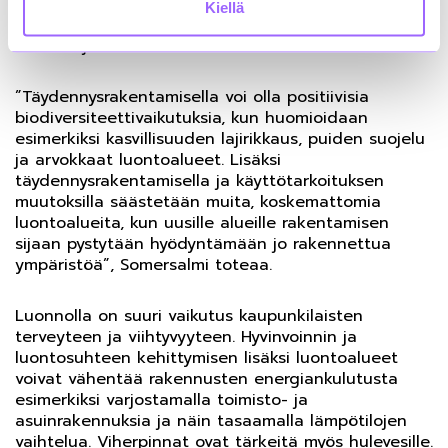
Kiellä
Täydentävässä lisärakentamisessa on huomioitava
riittävät ja monimuotoiset luontoalueet.
”Täydennysrakentamisella voi olla positiivisia
biodiversiteettivaikutuksia, kun huomioidaan
esimerkiksi kasvillisuuden lajirikkaus, puiden suojelu
ja arvokkaat luontoalueet. Lisäksi
täydennysrakentamisella ja käyttötarkoituksen
muutoksilla säästetään muita, koskemattomia
luontoalueita, kun uusille alueille rakentamisen
sijaan pystytään hyödyntämään jo rakennettua
ympäristöä”, Somersalmi toteaa.
Luonnolla on suuri vaikutus kaupunkilaisten
terveyteen ja viihtyvyyteen. Hyvinvoinnin ja
luontosuhteen kehittymisen lisäksi luontoalueet
voivat vähentää rakennusten energiankulutusta
esimerkiksi varjostamalla toimisto- ja
asuinrakennuksia ja näin tasaamalla lämpötilojen
vaihtelua. Viherpinnat ovat tärkeitä myös hulevesille.