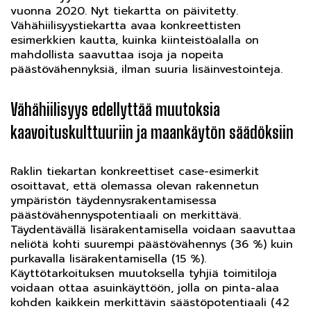
vuonna 2020. Nyt tiekartta on päivitetty.
Vähähiilisyystiekartta avaa konkreettisten
esimerkkien kautta, kuinka kiinteistöalalla on
mahdollista saavuttaa isoja ja nopeita
päästövähennyksiä, ilman suuria lisäinvestointeja.
Vähähiilisyys edellyttää muutoksia
kaavoituskulttuuriin ja maankäytön säädöksiin
Raklin tiekartan konkreettiset case-esimerkit
osoittavat, että olemassa olevan rakennetun
ympäristön täydennysrakentamisessa
päästövähennyspotentiaali on merkittävä.
Täydentävällä lisärakentamisella voidaan saavuttaa
neliötä kohti suurempi päästövähennys (36 %) kuin
purkavalla lisärakentamisella (15 %).
Käyttötarkoituksen muutoksella tyhjiä toimitiloja
voidaan ottaa asuinkäyttöön, jolla on pinta-alaa
kohden kaikkein merkittävin säästöpotentiaali (42