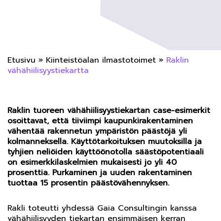
Etusivu
»
Kiinteistöalan ilmastotoimet
»
Raklin
vähähiilisyystiekartta
Raklin tuoreen vähähiilisyystiekartan case-esimerkit
osoittavat, että tiiviimpi kaupunkirakentaminen
vähentää rakennetun ympäristön päästöjä yli
kolmanneksella. Käyttötarkoituksen muutoksilla ja
tyhjien neliöiden käyttöönotolla säästöpotentiaali
on esimerkkilaskelmien mukaisesti jo yli 40
prosenttia. Purkaminen ja uuden rakentaminen
tuottaa 15 prosentin päästövähennyksen.
Rakli toteutti yhdessä Gaia Consultingin kanssa
vähähiilisyyden tiekartan ensimmäisen kerran