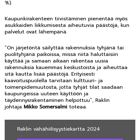
%).
Kaupunkirakenteen tiivistäminen pienentää myös
asukkaiden liikkumisesta aiheutuvia päästöjä, kun
palvelut ovat lähempänä.
”On järjetöntä säilyttää rakennuksia tyhjänä tai
puolityhjänä paikoissa, missä niitä haluttaisiin
käyttää ja samaan aikaan rakentaa uusia
rakennuksia kauemmas keskustoista ja aiheuttaa
sitä kautta lisää päästöjä. Erityisesti
kaavoituspuolella tarvitaan kulttuuri- ja
toimenpidemuutosta, jotta tyhjät tilat saadaan
kaupungeissa uuteen käyttöön ja
täydennysrakentaminen helpottuu”, Raklin
johtaja
Mikko Somersalmi
toteaa.
Raklin vähähiilisyystiekartta 2024